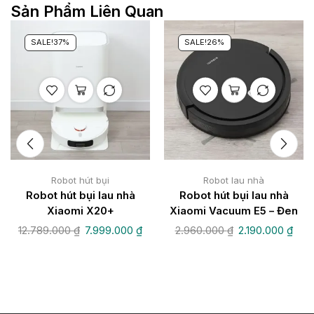
Sản Phẩm Liên Quan
SALE!
37%
SALE!
26%
Robot hút bụi
Robot lau nhà
Robot hút bụi lau nhà
Robot hút bụi lau nhà
Xiaomi X20+
Xiaomi Vacuum E5 – Đen
12.789.000
₫
7.999.000
₫
2.960.000
₫
2.190.000
₫