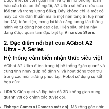
Được thiết kế với ngoại hình và tỷ lệ mô phỏng hoàn
hảo cấu trúc cơ thể người, A2 Ultra sở hữu chiều cao
169cm
và trọng lượng
69kg
. Đây không chỉ là một cỗ
máy cơ khí đơn thuần mà là một nền tảng trí tuệ nhân
tạo (AI) toàn diện, mang lại khả năng tương tác thông
minh và tự động hóa cao cấp. Hiện siêu phẩm này
đang được quan tâm đặc biệt tại
Vinarobo Store
.
2. Đặc điểm nổi bật của AGibot A2
Ultra – A Series
Hệ thống cảm biến nhận thức siêu việt
AGibot A2 Ultra được trang bị hệ thống “giác quan” vô
cùng tinh nhạy giúp nó định vị và hoạt động trơn tru
trong các môi trường phức tạp. Robot sử dụng sự kết
hợp của:
LiDAR:
Giúp quét và lập bản đồ 3D không gian xung
quanh với độ chính xác tuyệt đối.
Fisheye Camera (Camera mắt cá):
Mở rộng góc nhìn