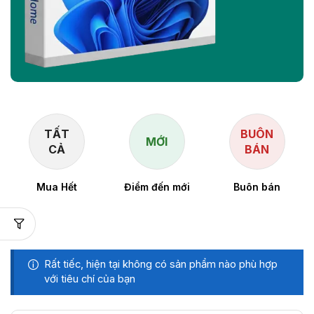
TẤT
BUÔN
MỚI
CẢ
BÁN
Mua Hết
Điểm đến mới
Buôn bán
Rất tiếc, hiện tại không có sản phẩm nào phù hợp
với tiêu chí của bạn