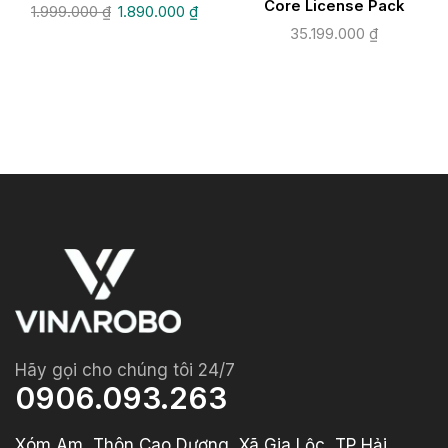
Core License Pack
1.999.000
₫
1.890.000
₫
35.199.000
₫
Hãy gọi cho chúng tôi 24/7
0906.093.263
Xóm Am, Thôn Cao Dương, Xã Gia Lộc, TP Hải