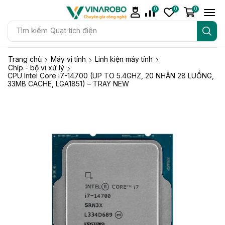
0
0
0
Tìm kiếm
Quạt tích điện
Trang chủ
Máy vi tính
Linh kiện máy tính
Chíp - bộ vi xử lý
CPU Intel Core i7-14700 (UP TO 5.4GHZ, 20 NHÂN 28 LUỒNG,
33MB CACHE, LGA1851) – TRAY NEW