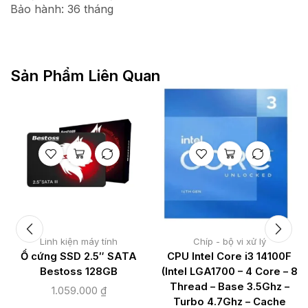
Bảo hành: 36 tháng
Sản Phẩm Liên Quan
Linh kiện máy tính
Chíp - bộ vi xử lý
Ổ cứng SSD 2.5″ SATA
CPU Intel Core i3 14100F
Bestoss 128GB
(Intel LGA1700 – 4 Core – 8
Thread – Base 3.5Ghz –
1.059.000
₫
Turbo 4.7Ghz – Cache