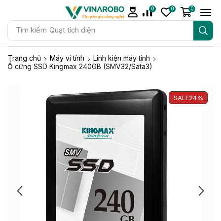
0
0
0
Tìm kiếm
Quạt tích điện
Trang chủ
Máy vi tính
Linh kiện máy tính
Ổ cứng SSD Kingmax 240GB (SMV32/Sata3)
SALE
24%