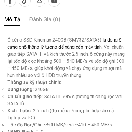
Mô Tả
Đánh Giá (0)
Ổ cứng SSD Kingmax 240GB (SMV32/SATA3)
là dòng ổ
cứng phổ thông lý tưởng để nâng cấp máy tính
. Với chuẩn
giao tiếp SATA III và kích thước 2.5 inch, ổ cứng này mang
lại tốc độ đọc khoảng 500 – 540 MB/s và tốc độ ghi 300
– 450 MB/s, giúp khởi động và chạy ứng dụng mượt mà
hơn nhiều so với ổ HDD truyền thống.
Thông số kỹ thuật chính:
Dung lượng:
240GB
Chuẩn giao tiếp:
SATA III 6Gb/s (tương thích ngược với
SATA II)
Kích thước:
2.5 inch (độ mỏng 7mm, phù hợp cho cả
laptop và PC)
Tốc độ Đọc/Ghi:
~500 MB/s và ~410 – 450 MB/s
NAND Flash:
TLC