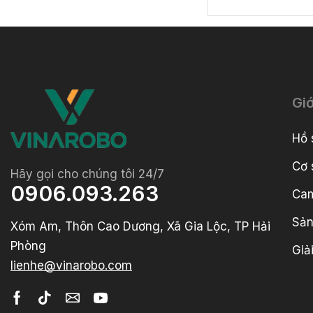
Giớ
Hồ 
Cơ 
Hãy gọi cho chúng tôi 24/7
0906.093.263
Cam
Sản
Xóm Am, Thôn Cao Dương, Xã Gia Lộc, TP Hải
Phòng
Giả
lienhe@vinarobo.com