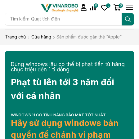
0
0
0
Tìm kiếm
Quạt tích điện
Trang chủ
Cửa hàng
Sản phẩm được gắn thẻ “Apple”
Dùng windows lậu có thể bị phạt tiền từ hàng
chục triệu đến 1 tỉ đồng
Phạt tù lên tới 3 năm đối
với cá nhân
WINDOWS 11 CÓ TÍNH NĂNG BẢO MẬT TỐT NHẤT
Hãy sử dụng windows bản
quyền để chánh vi phạm