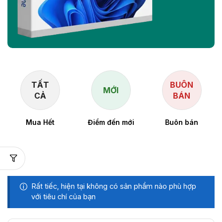
TẤT
BUÔN
MỚI
CẢ
BÁN
Mua Hết
Điểm đến mới
Buôn bán
Rất tiếc, hiện tại không có sản phẩm nào phù hợp
với tiêu chí của bạn