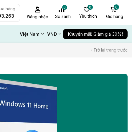
0
0
0
mua hàng
93.263
Yêu thích
Giỏ hàng
So sánh
Đăng nhập
Việt Nam
VNĐ
Khuyến mãi! Giảm giá 30%!
Trở lại trang trước