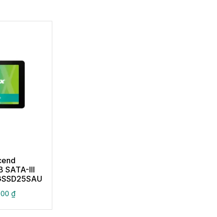
cend
B SATA-III
0GSSD25SAU
000
₫