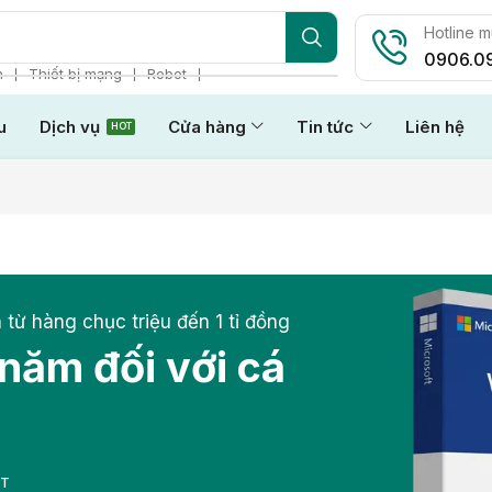
Hotline 
0906.0
❘
❘
❘
n
Thiết bị mạng
Robot
u
Dịch vụ
Cửa hàng
Tin tức
Liên hệ
HOT
 từ hàng chục triệu đến 1 tỉ đồng
 năm đối với cá
ẤT