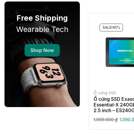
Free Shipping
Wearable Tech
SALE!
45%
Shop Now
Ổ cứng SSD
Ổ cứng SSD Exas
Essential-X 240G
2.5 inch – ES24
1.999.000
₫
1.090.