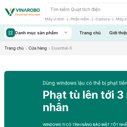
Tìm kiếm
Quạt tích điện
❘
❘
❘
Máy vi tính
Phần mềm
Camera
Máy i
Danh mục sản phẩm
Trang chủ
Giới thiệ
Trang chủ
Cửa hàng
Essential-X
Dùng windows lậu có thể bị phạt tiền
Phạt tù lên tới 3
nhân
WINDOWS 11 CÓ TÍNH NĂNG BẢO MẬT TỐT NH