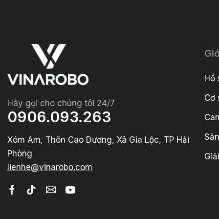
Giớ
Hồ 
Cơ 
Hãy gọi cho chúng tôi 24/7
0906.093.263
Cam
Sản
Xóm Am, Thôn Cao Dương, Xã Gia Lộc, TP Hải
Phòng
Giả
lienhe@vinarobo.com