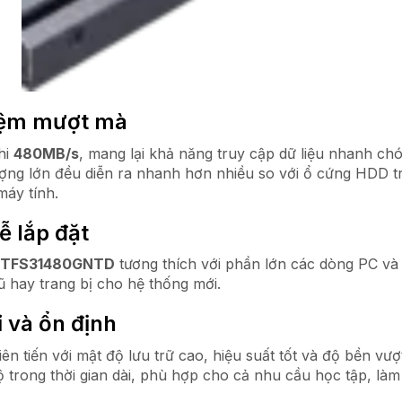
hiệm mượt mà
hi
480MB/s
, mang lại khả năng truy cập dữ liệu nhanh ch
g lớn đều diễn ra nhanh hơn nhiều so với ổ cứng HDD tru
máy tính.
ễ lắp đặt
TFS31480GNTD
tương thích với phần lớn các dòng PC và 
ũ hay trang bị cho hệ thống mới.
 và ổn định
ên tiến với mật độ lưu trữ cao, hiệu suất tốt và độ bền vượ
trong thời gian dài, phù hợp cho cả nhu cầu học tập, làm vi