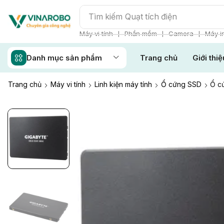
Tìm kiếm
Quạt tích điện
❘
❘
❘
Máy vi tính
Phần mềm
Camera
Máy i
Danh mục sản phẩm
Trang chủ
Giới thiệ
Trang chủ
Máy vi tính
Linh kiện máy tính
Ổ cứng SSD
Ổ c