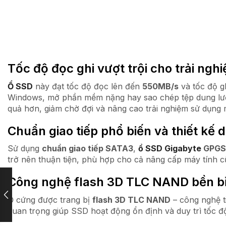
Tốc độ đọc ghi vượt trội cho trải ng
Ổ SSD
này đạt tốc độ đọc lên đến
550MB/s
và tốc độ g
Windows, mở phần mềm nặng hay sao chép tệp dung lượn
quả hơn, giảm chờ đợi và nâng cao trải nghiệm sử dụng 
Chuẩn giao tiếp phổ biến và thiết kế d
Sử dụng
chuẩn giao tiếp SATA3
,
ổ SSD
Gigabyte
GPGS
trở nên thuận tiện, phù hợp cho cả nâng cấp máy tính c
Công nghệ flash 3D TLC NAND bền bỉ
Ổ cứng được trang bị
flash 3D TLC NAND
– công nghệ ti
quan trọng giúp SSD hoạt động ổn định và duy trì tốc độ 