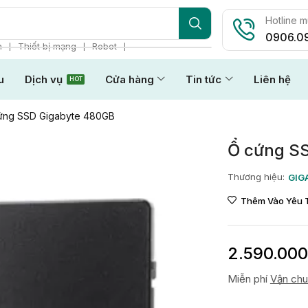
Hotline 
0906.0
❘
❘
❘
n
Thiết bị mạng
Robot
u
Dịch vụ
Cửa hàng
Tin tức
Liên hệ
HOT
ứng SSD Gigabyte 480GB
Ổ cứng S
Thương hiệu:
GIG
Thêm Vào Yêu 
2.590.00
Miễn phí
Vận ch