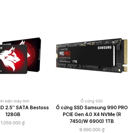
nh kiện máy tính
Ổ cứng SSD
D 2.5″ SATA Bestoss
Ổ cứng SSD Samsung 990 PRO
128GB
PCIE Gen 4.0 X4 NVMe (R
7450/W 6900) 1TB
1.059.000
₫
8.990.000
₫