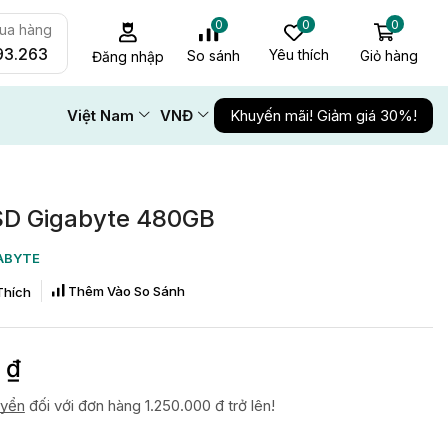
0
0
0
mua hàng
93.263
Yêu thích
Giỏ hàng
So sánh
Đăng nhập
Việt Nam
VNĐ
Khuyến mãi! Giảm giá 30%!
SD Gigabyte 480GB
ABYTE
Thêm Vào So Sánh
Thích
0
₫
uyển
đối với đơn hàng 1.250.000 đ trở lên!