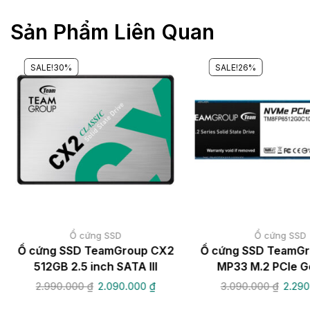
Sản Phẩm Liên Quan
SALE!
30%
SALE!
26%
Ổ cứng SSD
Ổ cứng SSD
Ổ cứng SSD TeamGroup CX2
Ổ cứng SSD TeamGr
512GB 2.5 inch SATA III
MP33 M.2 PCIe 
2.990.000
₫
2.090.000
₫
3.090.000
₫
2.29