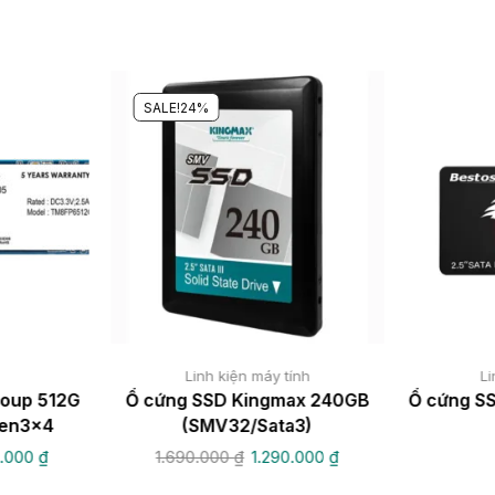
SALE!
24%
Linh kiện máy tính
Li
oup 512G
Ổ cứng SSD Kingmax 240GB
Ổ cứng SS
Gen3x4
(SMV32/Sata3)
0.000
₫
1.690.000
₫
1.290.000
₫