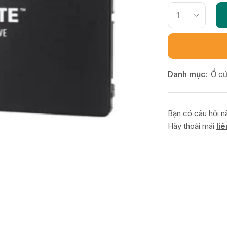
Danh mục:
Ổ c
Bạn có câu hỏi 
Hãy thoải mái
li