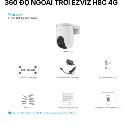
360 ĐỘ NGOÀI TRỜI EZVIZ H8C 4G