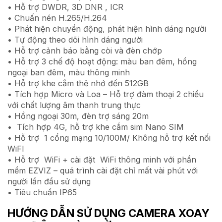
• Hỗ trợ DWDR, 3D DNR , ICR
• Chuấn nén H.265/H.264
• Phát hiện chuyển động, phát hiện hình dáng người
• Tự động theo dõi hình dáng người
• Hỗ trợ cảnh báo bằng còi và đèn chớp
• Hỗ trợ 3 chế độ hoạt động: màu ban đêm, hồng
ngoại ban đêm, màu thông minh
• Hỗ trợ khe cắm thẻ nhớ đến 512GB
• Tích hợp Micro và Loa – Hỗ trợ đàm thoại 2 chiều
với chất lượng âm thanh trung thực
• Hồng ngoại 30m, đèn trợ sáng 20m
• Tích hợp 4G, hỗ trợ khe cắm sim Nano SIM
• Hỗ trợ 1 cổng mạng 10/100M/ Không hỗ trợ kết nối
WiFI
• Hỗ trợ WiFi + cài đặt WiFi thông minh với phần
mềm EZVIZ – quá trình cài đặt chỉ mất vài phút với
người lần đầu sử dụng
• Tiêu chuẩn IP65
HƯỚNG DẪN SỬ DỤNG CAMERA XOAY