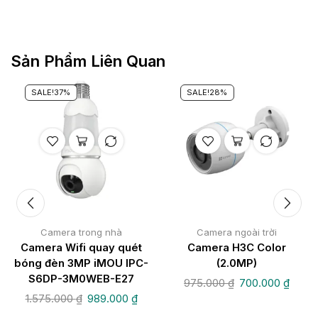
Sản Phẩm Liên Quan
SALE!
37%
SALE!
28%
Camera trong nhà
Camera ngoài trời
Camera Wifi quay quét
Camera H3C Color
bóng đèn 3MP iMOU IPC-
(2.0MP)
S6DP-3M0WEB-E27
975.000
₫
700.000
₫
1.575.000
₫
989.000
₫