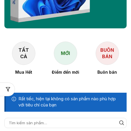
TẤT
BUÔN
MỚI
CẢ
BÁN
Mua Hết
Điểm đến mới
Buôn bán
Rất tiếc, hiện tại không có sản phẩm nào phù hợp
với tiêu chí của bạn