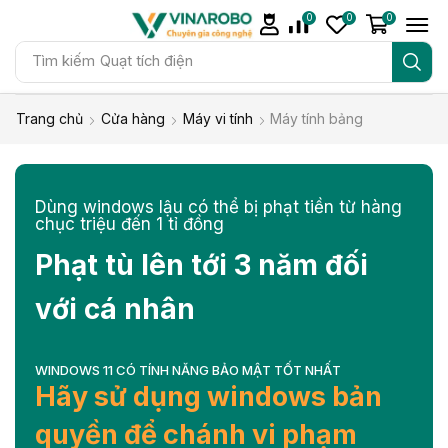
0
0
0
Tìm kiếm
Quạt tích điện
Trang chủ
Cửa hàng
Máy vi tính
Máy tính bảng
Dùng windows lậu có thể bị phạt tiền từ hàng
chục triệu đến 1 tỉ đồng
Phạt tù lên tới 3 năm đối
với cá nhân
WINDOWS 11 CÓ TÍNH NĂNG BẢO MẬT TỐT NHẤT
Hãy sử dụng windows bản
quyền để chánh vi phạm