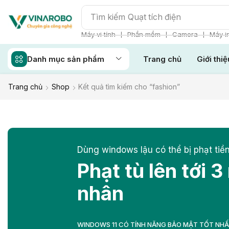
Tìm kiếm
Quạt tích điện
❘
❘
❘
Máy vi tính
Phần mềm
Camera
Máy i
Danh mục sản phẩm
Trang chủ
Giới thiệ
Trang chủ
Shop
Kết quả tìm kiếm cho “fashion”
Dùng windows lậu có thể bị phạt tiền
Phạt tù lên tới 3
nhân
WINDOWS 11 CÓ TÍNH NĂNG BẢO MẬT TỐT NH