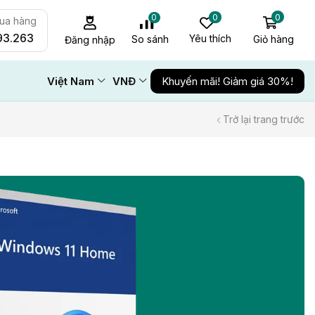
0
0
0
mua hàng
93.263
Yêu thích
Giỏ hàng
So sánh
Đăng nhập
Việt Nam
VNĐ
Khuyến mãi! Giảm giá 30%!
Trở lại trang trước