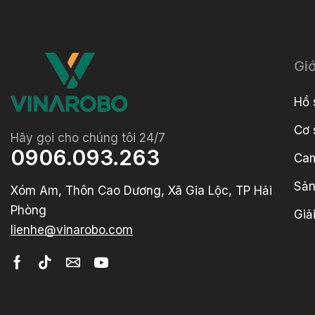
Giớ
Hồ 
Cơ 
Hãy gọi cho chúng tôi 24/7
0906.093.263
Cam
Sản
Xóm Am, Thôn Cao Dương, Xã Gia Lộc, TP Hải
Phòng
Giả
lienhe@vinarobo.com