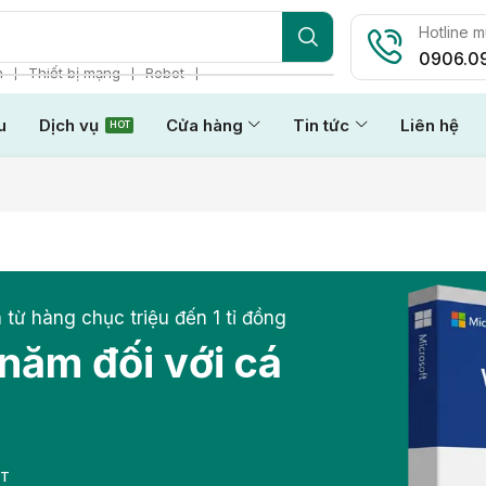
Hotline 
0906.0
❘
❘
❘
n
Thiết bị mạng
Robot
u
Dịch vụ
Cửa hàng
Tin tức
Liên hệ
HOT
 từ hàng chục triệu đến 1 tỉ đồng
 năm đối với cá
ẤT